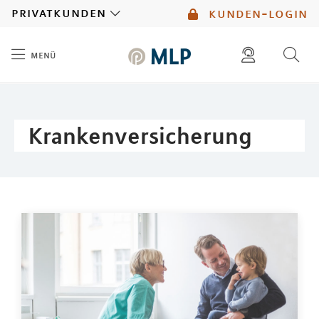
MLP
privatkunden
kunden-login
menü
Inhalt
diese website durchsuchen
mlp berater finden
Krankenversicherung