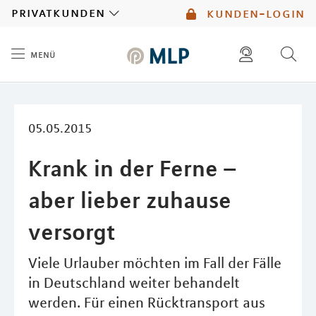
MLP
privatkunden
kunden-login
menü
Inhalt
diese website durchsuchen
mlp berater finden
05.05.2015
Krank in der Ferne –
aber lieber zuhause
versorgt
Viele Urlauber möchten im Fall der Fälle
in Deutschland weiter behandelt
werden. Für einen Rücktransport aus