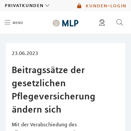
MLP
privatkunden
kunden-login
menü
Inhalt
diese website durchsuchen
mlp berater finden
23.06.2023
Beitragssätze der
gesetzlichen
Pflegeversicherung
ändern sich
Mit der Verabschiedung des