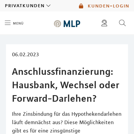
MLP
privatkunden
kunden-login
menü
Inhalt
diese website durchsuchen
mlp berater finden
06.02.2023
Anschlussfinanzierung:
Hausbank, Wechsel oder
Forward-Darlehen?
Ihre Zinsbindung für das Hypothekendarlehen
läuft demnächst aus? Diese Möglichkeiten
gibt es für eine zinsgünstige