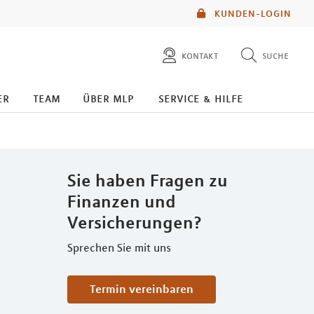
KUNDEN-LOGIN
kontakt
suche
diese website durchsuchen
er
team
über mlp
service & hilfe
mlp berater finden
Sie haben Fragen zu
Finanzen und
Versicherungen?
Sprechen Sie mit uns
Termin vereinbaren