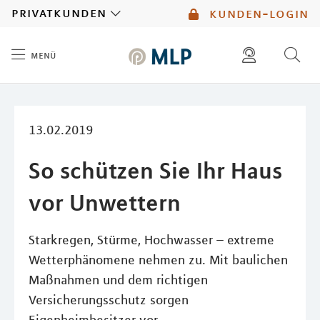
MLP
privatkunden
kunden-login
menü
Inhalt
diese website durchsuchen
mlp berater finden
13.02.2019
So schützen Sie Ihr Haus
vor Unwettern
Starkregen, Stürme, Hochwasser – extreme
Wetterphänomene nehmen zu. Mit baulichen
Maßnahmen und dem richtigen
Versicherungsschutz sorgen