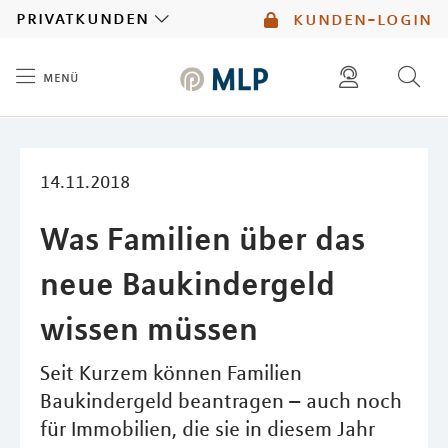
MLP
privatkunden
kunden-login
menü
Inhalt
diese website durchsuchen
mlp berater finden
14.11.2018
Was Familien über das
neue Baukindergeld
wissen müssen
Seit Kurzem können Familien
Baukindergeld beantragen – auch noch
für Immobilien, die sie in diesem Jahr