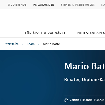
MLP
studierende
privatkunden
firmen & freiberufler
na
für ärzte & zahnärzte
ruhestandspl
Startseite
Team
Mario Batte
Inhalt
Mario
Bat
Berater, Diplom-K
Certified Financial Planner 