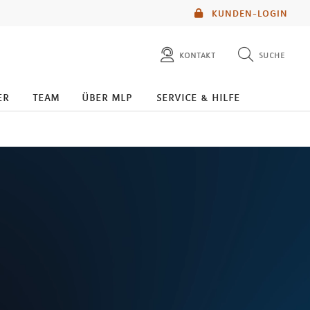
KUNDEN-LOGIN
kontakt
suche
diese website durchsuchen
er
team
über mlp
service & hilfe
mlp berater finden