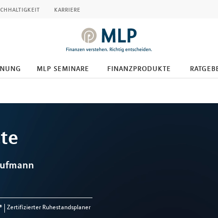
chhaltigkeit
karriere
anung
mlp seminare
finanzprodukte
ratgeb
te
aufmann
®
Zertifizierter Ruhestandsplaner