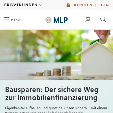
MLP
privatkunden
kunden-login
menü
Inhalt
diese website durchsuchen
mlp berater finden
Bausparen: Der sichere Weg
zur Immobilienfinanzierung
Eigenkapital aufbauen und günstige Zinsen sichern – mit einem